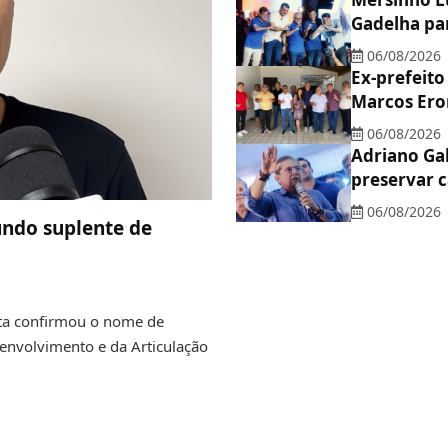
Gadelha pa
06/08/2026
Ex-prefeito
Marcos Ero
06/08/2026
Adriano Ga
preservar 
06/08/2026
undo suplente de
sta confirmou o nome de
senvolvimento e da Articulação