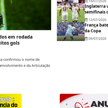
14/07/2026
Inglaterra
semifinais
12/07/2026
França bate
da Copa
cados em rodada
09/07/2026
itos gols
sta confirmou o nome de
senvolvimento e da Articulação