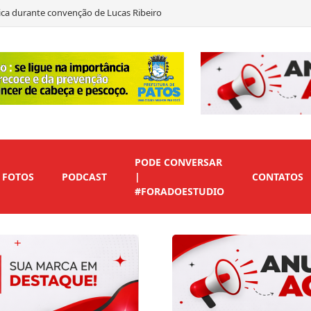
to em André Gadelha para o Senado
as declara apoio a Marcos Eron
 de vice para preservar candidaturas do Republicanos
PODE CONVERSAR
FOTOS
PODCAST
|
CONTATOS
#FORADOESTUDIO