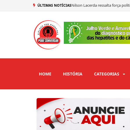
Mersinho Lucena confirma seu vo
ÚLTIMAS NOTÍCIAS
Ex-prefeito de São José de Piranh
Adriano Galdino abre mão de vaga
HOME
HISTÓRIA
CATEGORIAS