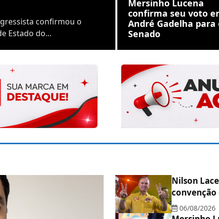
Mersinho Lucena
confirma seu voto 
ogressista confirmou o
André Gadelha para 
e Estado do...
Senado
Nilson Lace
convenção 
06/08/2026
Mersinho L