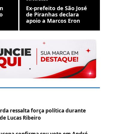
em
Ex-prefeito de São José
o
de Piranhas declara
apoio a Marcos Eron
rda ressalta força política durante
de Lucas Ribeiro
ucena confirma seu voto em André