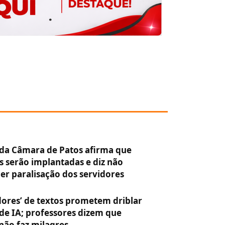
 da Câmara de Patos afirma que
 serão implantadas e diz não
r paralisação dos servidores
ores’ de textos prometem driblar
de IA; professores dizem que
não faz milagres