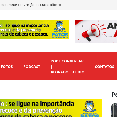
ítica durante convenção de Lucas Ribeiro
to em André Gadelha para o Senado
as declara apoio a Marcos Eron
 de vice para preservar candidaturas do Republicanos
PODE CONVERSAR
FOTOS
PODCAST
|
CONTATOS
#FORADOESTUDIO
P