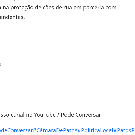
 na proteção de cães de rua em parceria com
pendentes.
s
osso canal no YouTube / Pode Conversar
deConversar
#CâmaraDePatos
#PolíticaLocal
#Patos