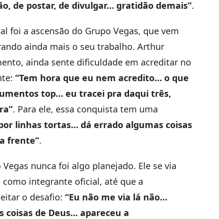
o, de postar, de divulgar… gratidão demais”
.
pal foi a ascensão do Grupo Vegas, que vem
ando ainda mais o seu trabalho. Arthur
nto, ainda sente dificuldade em acreditar no
nte:
“Tem hora que eu nem acredito… o que
umentos top… eu tracei pra daqui três,
ra”
. Para ele, essa conquista tem uma
por linhas tortas… dá errado algumas coisas
a frente”
.
o Vegas nunca foi algo planejado. Ele se via
omo integrante oficial, até que a
eitar o desafio:
“Eu não me via lá não…
s coisas de Deus… apareceu a