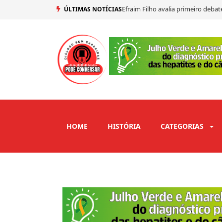
Lucas Ribeiro avalia primeiro deb
ÚLTIMAS NOTÍCIAS
Gil Tomaz destaca importância da 
Lafayette Gadelha detalha retorno
HOME
HISTÓRIA
CATEGORIAS