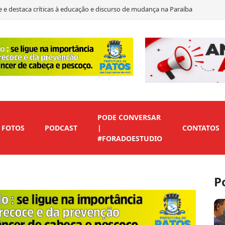
ate de 2026 e destaca ações e propostas para a Paraíba
presença digital para empresas e profissionais de Patos
 à política e defende oportunidades para a juventude do Sertão
PODE CONVERSAR
FOTOS
PODCAST
|
CONTATOS
#FORADOESTUDIO
P