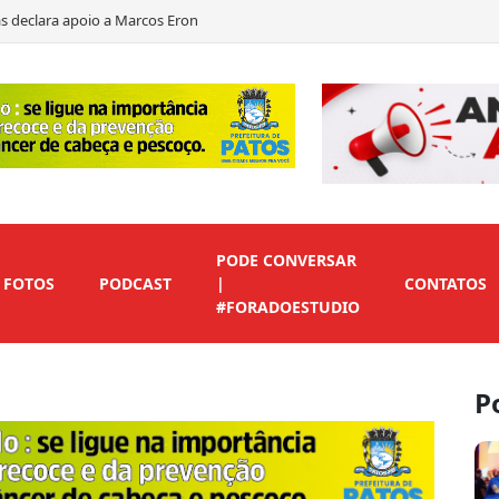
 de vice para preservar candidaturas do Republicanos
ficados em rodada marcada por clássico, emoção e muitos gols
ndidato ao governo da Paraíba
PODE CONVERSAR
FOTOS
PODCAST
|
CONTATOS
#FORADOESTUDIO
P