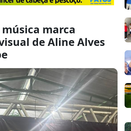
e música marca
isual de Aline Alves
be