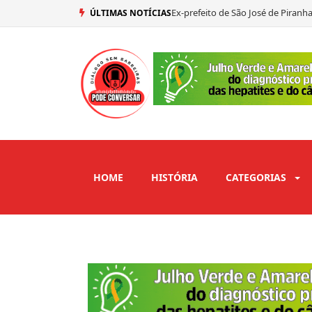
Adriano Galdino abre mão de vaga
ÚLTIMAS NOTÍCIAS
Copa do Brasil define seis classi
PCO lança Camilo Duarte como ca
HOME
HISTÓRIA
CATEGORIAS