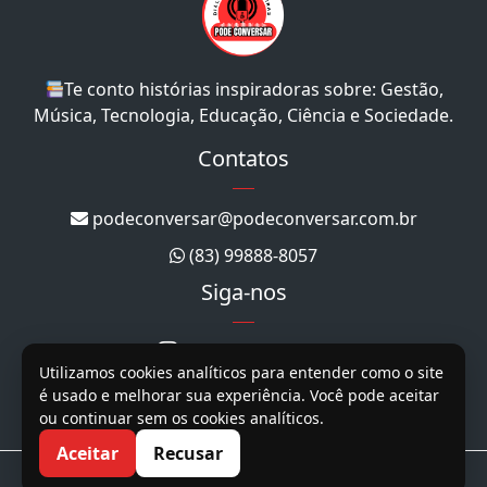
Te conto histórias inspiradoras sobre: Gestão,
Música, Tecnologia, Educação, Ciência e Sociedade.
Contatos
podeconversar@podeconversar.com.br
(83) 99888-8057
Siga-nos
@podeconversar_
Utilizamos cookies analíticos para entender como o site
@podeconversar
é usado e melhorar sua experiência. Você pode aceitar
ou continuar sem os cookies analíticos.
@podeconversar
Aceitar
Recusar
Copyright 2026. Todos os direitos reservados.