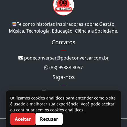
Te conto histórias inspiradoras sobre: Gestão,
Música, Tecnologia, Educação, Ciência e Sociedade.
Contatos
podeconversar@podeconversar.com.br
(83) 99888-8057
Siga-nos
@podeconversar_
Utilizamos cookies analíticos para entender como o site
@podeconversar
é usado e melhorar sua experiência. Você pode aceitar
ou continuar sem os cookies analíticos.
@podeconversar
Aceitar
Recusar