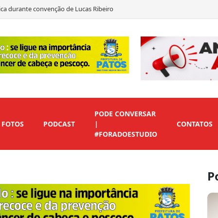
ítica durante convenção de Lucas Ribeiro
to em André Gadelha para o Senado
as declara apoio a Marcos Eron
 de vice para preservar candidaturas do Republicanos
PODE CONVERSAR
FOTOS
PODCAST
|
CONTATOS
#FORADOESTUDIO
P