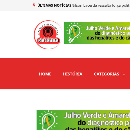
Nilson Lacerda ressalta força pol
ÚLTIMAS NOTÍCIAS
Mersinho Lucena confirma seu vo
Ex-prefeito de São José de Piranh
Adriano Galdino abre mão de vaga
HOME
HISTÓRIA
CATEGORIAS