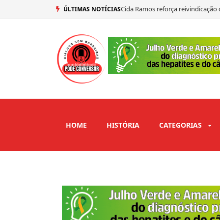
Cida Ramos reforça reivindicação 
ÚLTIMAS NOTÍCIAS
Presidente do PSDB, Aécio Neves a
Renato Feliciano é confirmado s
Nilson Lacerda ressalta força pol
HOME
HISTÓRIA
CATEGORIAS