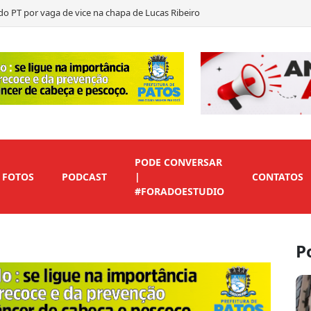
do PT por vaga de vice na chapa de Lucas Ribeiro
nuncia filiação de Leo
egundo suplente de Nabor…
ítica durante convenção de Lucas Ribeiro
PODE CONVERSAR
FOTOS
PODCAST
|
CONTATOS
#FORADOESTUDIO
P