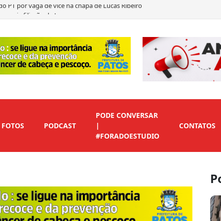
nuncia filiação de Leo
egundo suplente de Nabor…
ítica durante convenção de Lucas Ribeiro
PODE CONVERSAR
FOTOS
PODCAST
|
CONTATOS
#FORADOESTUDIO
P