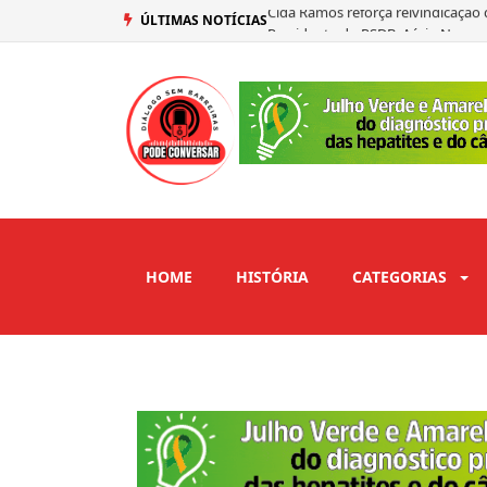
Presidente do PSDB, Aécio Neves a
ÚLTIMAS NOTÍCIAS
Renato Feliciano é confirmado s
Nilson Lacerda ressalta força pol
HOME
HISTÓRIA
CATEGORIAS