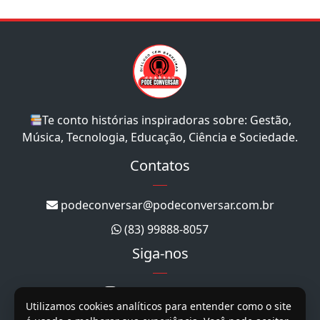
Te conto histórias inspiradoras sobre: Gestão,
Música, Tecnologia, Educação, Ciência e Sociedade.
Contatos
podeconversar@podeconversar.com.br
(83) 99888-8057
Siga-nos
@podeconversar_
Utilizamos cookies analíticos para entender como o site
@podeconversar