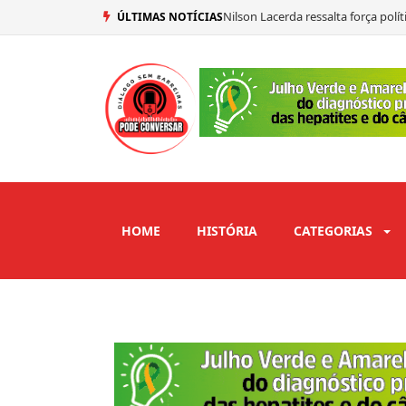
Nilson Lacerda ressalta força pol
ÚLTIMAS NOTÍCIAS
Mersinho Lucena confirma seu vo
Ex-prefeito de São José de Piranh
Adriano Galdino abre mão de vaga
HOME
HISTÓRIA
CATEGORIAS