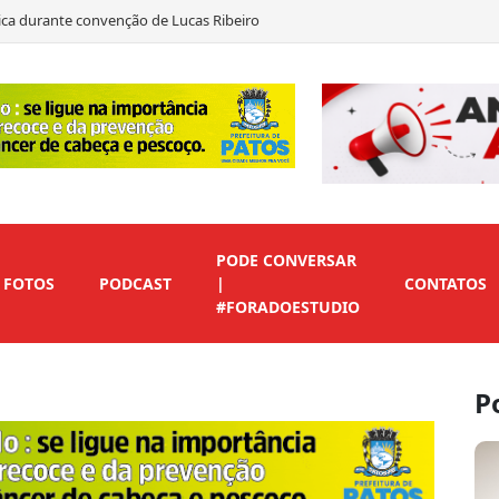
ítica durante convenção de Lucas Ribeiro
to em André Gadelha para o Senado
as declara apoio a Marcos Eron
 de vice para preservar candidaturas do Republicanos
PODE CONVERSAR
FOTOS
PODCAST
|
CONTATOS
#FORADOESTUDIO
P