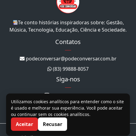
Te conto histórias inspiradoras sobre: Gestão,
Música, Tecnologia, Educação, Ciência e Sociedade.
Contatos
podeconversar@podeconversar.com.br
(83) 99888-8057
Siga-nos
@podeconversar_
Utilizamos cookies analíticos para entender como o site
@podeconversar
é usado e melhorar sua experiência. Você pode aceitar
ou continuar sem os cookies analíticos.
@podeconversar
Aceitar
Recusar
Copyright 2026. Todos os direitos reservados.