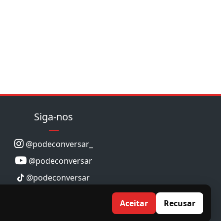
Siga-nos
@podeconversar_
@podeconversar
@podeconversar
Aceitar
Recusar