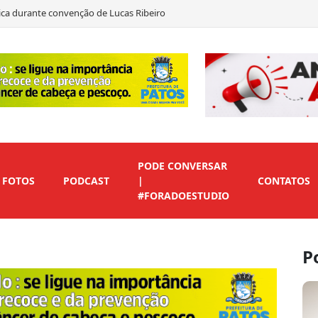
ítica durante convenção de Lucas Ribeiro
to em André Gadelha para o Senado
as declara apoio a Marcos Eron
 de vice para preservar candidaturas do Republicanos
PODE CONVERSAR
FOTOS
PODCAST
|
CONTATOS
#FORADOESTUDIO
P