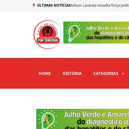
Nilson Lacerda ressalta força pol
ÚLTIMAS NOTÍCIAS
Mersinho Lucena confirma seu vo
Ex-prefeito de São José de Piranh
Adriano Galdino abre mão de vaga
HOME
HISTÓRIA
CATEGORIAS