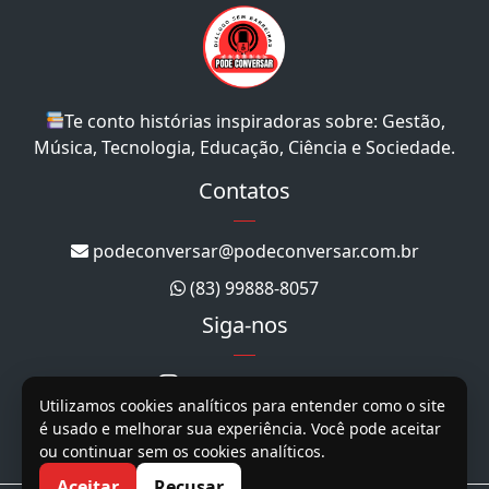
Te conto histórias inspiradoras sobre: Gestão,
Música, Tecnologia, Educação, Ciência e Sociedade.
Contatos
podeconversar@podeconversar.com.br
(83) 99888-8057
Siga-nos
@podeconversar_
Utilizamos cookies analíticos para entender como o site
@podeconversar
é usado e melhorar sua experiência. Você pode aceitar
ou continuar sem os cookies analíticos.
@podeconversar
Aceitar
Recusar