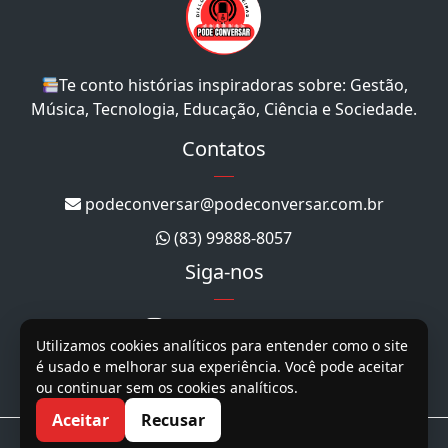
Te conto histórias inspiradoras sobre: Gestão,
Música, Tecnologia, Educação, Ciência e Sociedade.
Contatos
podeconversar@podeconversar.com.br
(83) 99888-8057
Siga-nos
@podeconversar_
Utilizamos cookies analíticos para entender como o site
@podeconversar
é usado e melhorar sua experiência. Você pode aceitar
ou continuar sem os cookies analíticos.
@podeconversar
Aceitar
Recusar