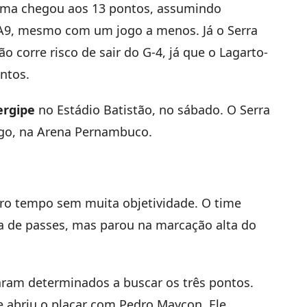
ema chegou aos 13 pontos, assumindo
 A9, mesmo com um jogo a menos. Já o Serra
o corre risco de sair do G-4, já que o Lagarto-
ntos.
ergipe
no Estádio Batistão, no sábado. O Serra
go, na Arena Pernambuco.
iro tempo sem muita objetividade. O time
ca de passes, mas parou na marcação alta do
ram determinados a buscar os três pontos.
e abriu o placar com Pedro Maycon. Ele