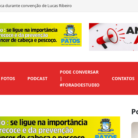
ítica durante convenção de Lucas Ribeiro
to em André Gadelha para o Senado
as declara apoio a Marcos Eron
 de vice para preservar candidaturas do Republicanos
PODE CONVERSAR
FOTOS
PODCAST
|
CONTATOS
#FORADOESTUDIO
P