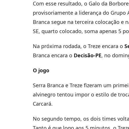
Com esse resultado, o Galo da Borbor
provisoriamente a liderança do Grupo
Branca segue na terceira colocação e nã
SE, quarto colocado, soma apenas 5 po
Na próxima rodada, o Treze encara o
S
Branca encara o
Decisão-PE
, no domin
O jogo
Serra Branca e Treze fizeram um prime
alvinegro tentou impor o estilo de tro
Carcará.
No segundo tempo, os dois times volta
Tanto é que logo aos 5 minutos, o Trez