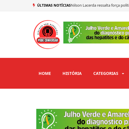
Nilson Lacerda ressalta força pol
ÚLTIMAS NOTÍCIAS
Mersinho Lucena confirma seu vo
Ex-prefeito de São José de Piranh
Adriano Galdino abre mão de vaga
HOME
HISTÓRIA
CATEGORIAS