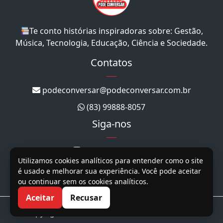
Te conto histórias inspiradoras sobre: Gestão,
Música, Tecnologia, Educação, Ciência e Sociedade.
Contatos
podeconversar@podeconversar.com.br
(83) 99888-8057
Siga-nos
@podeconversar_
Utilizamos cookies analíticos para entender como o site
@podeconversar
é usado e melhorar sua experiência. Você pode aceitar
ou continuar sem os cookies analíticos.
@podeconversar
Aceitar
Recusar
Copyright 2026. Todos os direitos reservados.