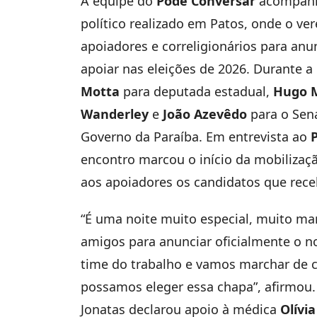
A equipe do
Pode Conversar
acompanho
político realizado em Patos, onde o ve
apoiadores e correligionários para an
apoiar nas eleições de 2026. Durante a
Motta
para deputada estadual,
Hugo 
Wanderley
e
João Azevêdo
para o Sen
Governo da Paraíba. Em entrevista ao
encontro marcou o início da mobilizaçã
aos apoiadores os candidatos que rec
“É uma noite muito especial, muito ma
amigos para anunciar oficialmente o n
time do trabalho e vamos marchar de c
possamos eleger essa chapa”, afirmou. 
Jonatas declarou apoio à médica
Olívi