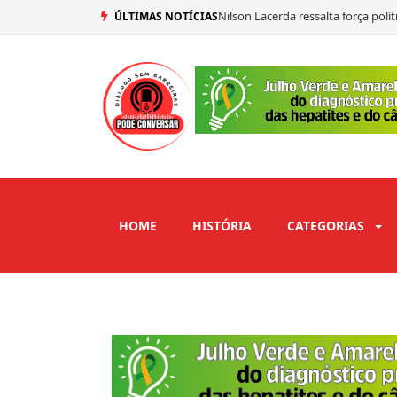
Nilson Lacerda ressalta força pol
ÚLTIMAS NOTÍCIAS
Mersinho Lucena confirma seu vo
Ex-prefeito de São José de Piranh
Adriano Galdino abre mão de vaga
HOME
HISTÓRIA
CATEGORIAS