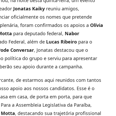
u, na noite desta quinta-feira, um evento
reador
Jonatas Kaiky
reuniu amigos,
unciar oficialmente os nomes que pretende
 plenária, foram confirmados os apoios a
Olívia
Motta
para deputado federal,
Nabor
ado Federal, além de
Lucas Ribeiro
para o
Pode Conversar
, Jonatas destacou que o
o política do grupo e serviu para apresentar
eberão seu apoio durante a campanha.
rcante, de estarmos aqui reunidos com tantos
osso apoio aos nossos candidatos. Esse é o
asa em casa, de porta em porta, para que
Para a Assembleia Legislativa da Paraíba,
a Motta
, destacando sua trajetória profissional