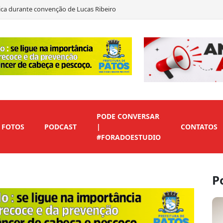
ítica durante convenção de Lucas Ribeiro
to em André Gadelha para o Senado
as declara apoio a Marcos Eron
 de vice para preservar candidaturas do Republicanos
PODE CONVERSAR
FOTOS
PODCAST
|
CONTATOS
#FORADOESTUDIO
P