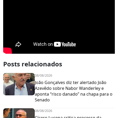
Posts relacionados
08/08/2026
João Gonçalves diz ter alertado João
Azevêdo sobre Nabor Wanderley e
aponta “risco danado” na chapa para o
Senado
08/08/2026
Cícero Lucena critica processo da