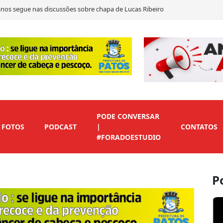
nos segue nas discussões sobre chapa de Lucas Ribeiro
João Azevêdo sobre Nabor Wanderley e aponta “risco danado” na chapa para
a Cagepa e defende postura municipalista em debate
te e destaca críticas à educação e discurso de mudança na Paraíba
PODE CONVERSAR
FOTOS
PODCAST
|
CONTATOS
#FORADOESTUDIO
P