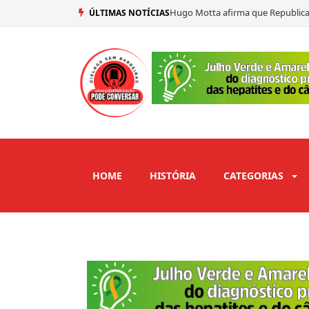
Hugo Motta afirma que Republica
ÚLTIMAS NOTÍCIAS
João Gonçalves diz ter alertado 
Cícero Lucena critica processo d
Efraim Filho avalia primeiro deba
HOME
HISTÓRIA
CATEGORIAS