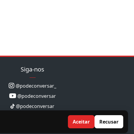
Siga-nos
@podeconversar_
@podeconversar
@podeconversar
Aceitar
Recusar