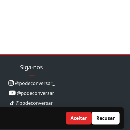
Siga-nos
@podeconversar_
@podeconversar
@podeconversar
Aceitar
Recusar