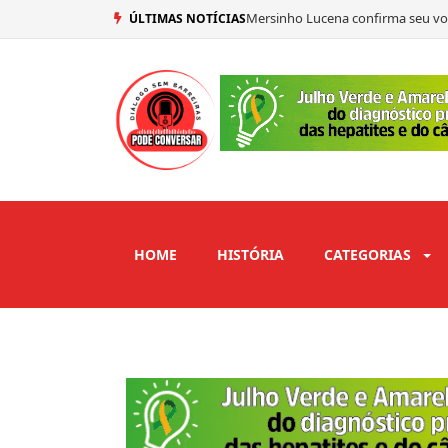
Mersinho Lucena confirma seu vo
ÚLTIMAS NOTÍCIAS
Ex-prefeito de São José de Piranh
Adriano Galdino abre mão de vaga
Copa do Brasil define seis classi
HOME
HISTÓRIA
CATEGORIAS