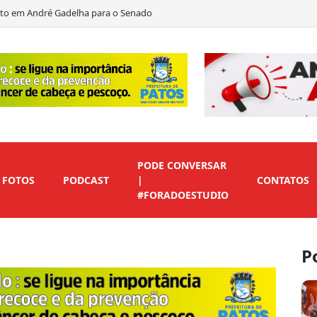
to em André Gadelha para o Senado
as declara apoio a Marcos Eron
 de vice para preservar candidaturas do Republicanos
ficados em rodada marcada por clássico, emoção e muitos gols
PODE CONVERSAR
FOTOS
PODCAST
|
CONTATOS
#FORADOESTUDIO
P