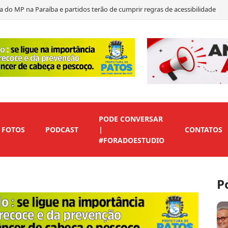
a do MP na Paraíba e partidos terão de cumprir regras de acessibilidade
do Carmo e reforça parceria com prefeito de Alcantil
entre João, Veneziano e Nabor, diz Pedro Matias
cação dos eleitores em 2026; entenda como funciona
PODE CONVERSAR
FOTOS
PODCAST
|
CONTATOS
#FORADOESTUDIO
P