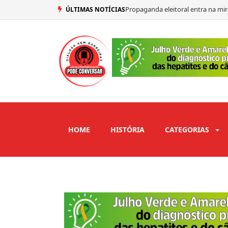
Propaganda eleitoral entra na mir
ÚLTIMAS NOTÍCIAS
Nabor vai a aniversário de Cícero 
Lideranças do PT estão divididas 
Biometria será usada na identifi
HOME
HISTÓRIA
CATEGORIAS