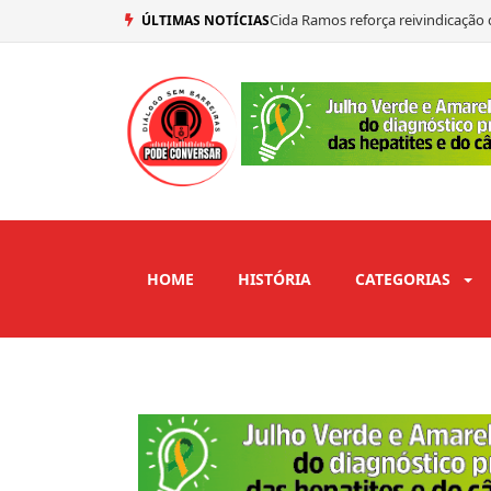
Cida Ramos reforça reivindicação 
ÚLTIMAS NOTÍCIAS
Presidente do PSDB, Aécio Neves a
Renato Feliciano é confirmado s
Nilson Lacerda ressalta força pol
HOME
HISTÓRIA
CATEGORIAS