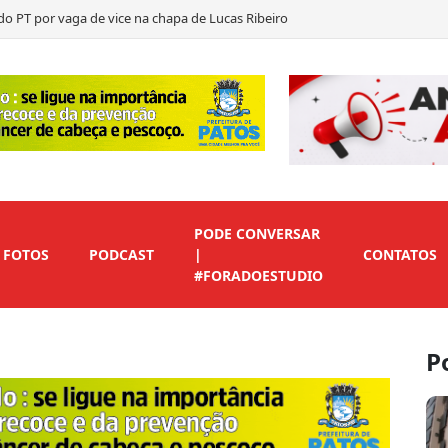
do PT por vaga de vice na chapa de Lucas Ribeiro
nuncia filiação de Leo
egundo suplente de Nabor…
ítica durante convenção de Lucas Ribeiro
PODE CONVERSAR
FOTOS
PODCAST
|
CONTATOS
#FORADOESTUDIO
P