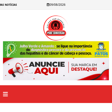
Hugo Motta afirma que Republicanos segue nas discussões sobre ch
09/08/2026
AS NOTÍCIAS
João Gonçalves diz ter alertado João Azevêdo sobre Nabor Wanderle
Cícero Lucena critica processo da Cagepa e defende postura munici
Efraim Filho avalia primeiro debate e destaca críticas à educação 