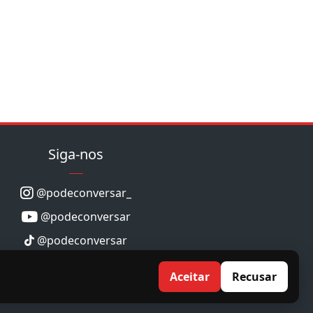
Siga-nos
@podeconversar_
@podeconversar
@podeconversar
Aceitar
Recusar