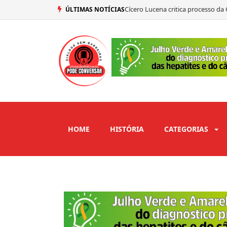
Cícero Lucena critica processo d
ÚLTIMAS NOTÍCIAS
Efraim Filho avalia primeiro deba
Lucas Ribeiro avalia primeiro deb
Gil Tomaz destaca importância da 
HOME
HISTÓRIA
CATEGORIAS