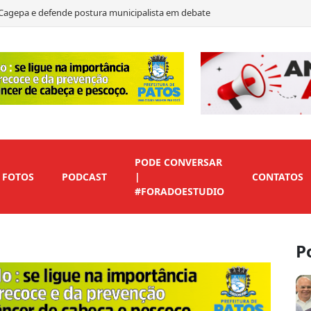
a Cagepa e defende postura municipalista em debate
te e destaca críticas à educação e discurso de mudança na Paraíba
ate de 2026 e destaca ações e propostas para a Paraíba
presença digital para empresas e profissionais de Patos
PODE CONVERSAR
FOTOS
PODCAST
|
CONTATOS
#FORADOESTUDIO
P