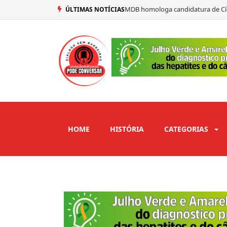
MDB homologa candidatura de Cí
ÚLTIMAS NOTÍCIAS
MDB oficializa candidatura de An
Adriano Galdino não comparece à 
Nabor anuncia Daniella Ribeiro c
HOME
HISTÓRIA
CATEGORIAS