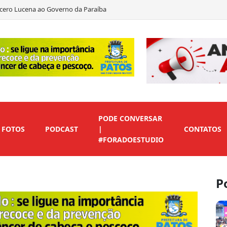
cero Lucena ao Governo da Paraíba
dré Gadelha ao Senado pela Paraíba
convenção de Lucas Ribeiro após impasse sobre vice
omo sua 1ª suplente ao Senado
PODE CONVERSAR
FOTOS
PODCAST
|
CONTATOS
#FORADOESTUDIO
P