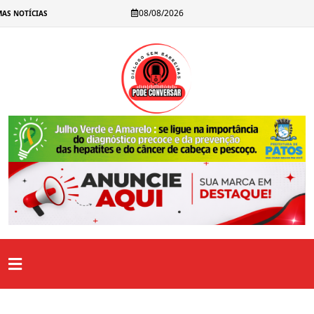
Cida Ramos reforça reivindicação do PT por vaga de vice na chapa d
08/08/2026
AS NOTÍCIAS
Presidente do PSDB, Aécio Neves anuncia filiação de Leo
Renato Feliciano é confirmado segundo suplente de Nabor…
Nilson Lacerda ressalta força política durante convenção de Lucas R