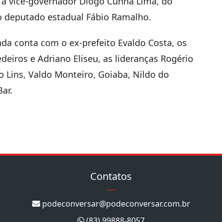
o a vice-governador Diogo Cunha Lima, do
o deputado estadual Fábio Ramalho.
da conta com o ex-prefeito Evaldo Costa, os
eiros e Adriano Eliseu, as lideranças Rogério
o Lins, Valdo Monteiro, Goiaba, Nildo do
ar.
Contatos
podeconversar@podeconversar.com.br
(83) 99888-8057