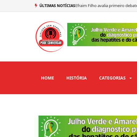
Efraim Filho avalia primeiro deba
ÚLTIMAS NOTÍCIAS
Lucas Ribeiro avalia primeiro deb
Gil Tomaz destaca importância da 
Lafayette Gadelha detalha retorno
HOME
HISTÓRIA
CATEGORIAS