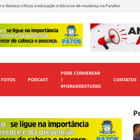
te e destaca críticas à educação e discurso de mudança na Paraíba
ate de 2026 e destaca ações e propostas para a Paraíba
presença digital para empresas e profissionais de Patos
 à política e defende oportunidades para a juventude do Sertão
PODE CONVERSAR
FOTOS
PODCAST
|
CONTATOS
#FORADOESTUDIO
P