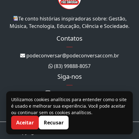
Te conto histórias inspiradoras sobre: Gestão,
Música, Tecnologia, Educação, Ciência e Sociedade.
Contatos
podeconversar@podeconversar.com.br
(83) 99888-8057
Siga-nos
@podeconversar_
Utilizamos cookies analíticos para entender como o site
@podeconversar
é usado e melhorar sua experiência. Você pode aceitar
ou continuar sem os cookies analíticos.
@podeconversar
Aceitar
Recusar
Copyright 2026. Todos os direitos reservados.