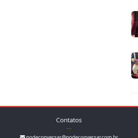
Contatos
podeconversar@podeconversar.com.br