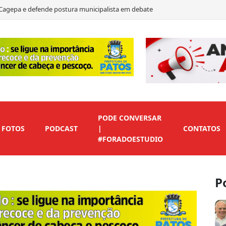
a Cagepa e defende postura municipalista em debate
te e destaca críticas à educação e discurso de mudança na Paraíba
ate de 2026 e destaca ações e propostas para a Paraíba
presença digital para empresas e profissionais de Patos
PODE CONVERSAR
FOTOS
PODCAST
|
CONTATOS
#FORADOESTUDIO
P