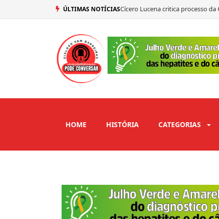
Cícero Lucena critica processo d
ÚLTIMAS NOTÍCIAS
Efraim Filho avalia primeiro deba
Lucas Ribeiro avalia primeiro deb
Gil Tomaz destaca importância da 
HOME
HISTÓRIA
CATEGORIAS