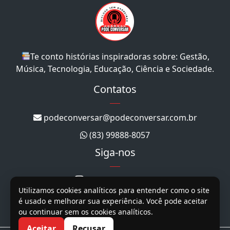
Te conto histórias inspiradoras sobre: Gestão,
Música, Tecnologia, Educação, Ciência e Sociedade.
Contatos
podeconversar@podeconversar.com.br
(83) 99888-8057
Siga-nos
@podeconversar_
Utilizamos cookies analíticos para entender como o site
@podeconversar
é usado e melhorar sua experiência. Você pode aceitar
ou continuar sem os cookies analíticos.
@podeconversar
Aceitar
Recusar