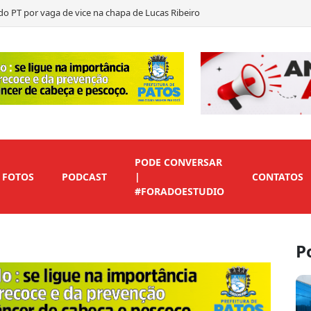
nuncia filiação de Leo
egundo suplente de Nabor…
ítica durante convenção de Lucas Ribeiro
PODE CONVERSAR
FOTOS
PODCAST
|
CONTATOS
#FORADOESTUDIO
P