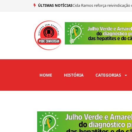
Presidente do PSDB, Aécio Neves a
ÚLTIMAS NOTÍCIAS
Renato Feliciano é confirmado s
Nilson Lacerda ressalta força pol
HOME
HISTÓRIA
CATEGORIAS