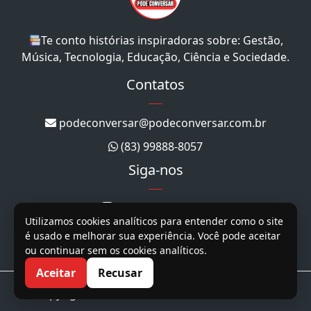
Te conto histórias inspiradoras sobre: Gestão,
Música, Tecnologia, Educação, Ciência e Sociedade.
Contatos
podeconversar@podeconversar.com.br
(83) 99888-8057
Siga-nos
@podeconversar_
Utilizamos cookies analíticos para entender como o site
@podeconversar
é usado e melhorar sua experiência. Você pode aceitar
ou continuar sem os cookies analíticos.
@podeconversar
Aceitar
Recusar
Copyright 2026. Todos os direitos reservados.