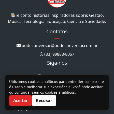
Te conto histórias inspiradoras sobre: Gestão,
Música, Tecnologia, Educação, Ciência e Sociedade.
Contatos
podeconversar@podeconversar.com.br
(83) 99888-8057
Siga-nos
@podeconversar_
Utilizamos cookies analíticos para entender como o site
@podeconversar
é usado e melhorar sua experiência. Você pode aceitar
ou continuar sem os cookies analíticos.
@podeconversar
Aceitar
Recusar
Copyright 2026. Todos os direitos reservados.