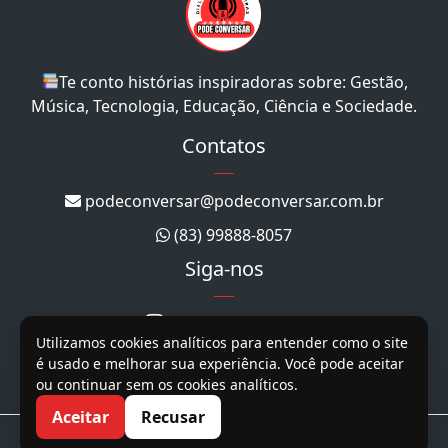
Te conto histórias inspiradoras sobre: Gestão,
Música, Tecnologia, Educação, Ciência e Sociedade.
Contatos
podeconversar@podeconversar.com.br
(83) 99888-8057
Siga-nos
@podeconversar_
Utilizamos cookies analíticos para entender como o site
@podeconversar
é usado e melhorar sua experiência. Você pode aceitar
ou continuar sem os cookies analíticos.
@podeconversar
Aceitar
Recusar
Copyright 2026. Todos os direitos reservados.