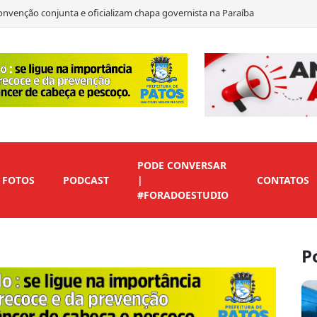
onvenção conjunta e oficializam chapa governista na Paraíba
idatura de Cícero Lucena ao Governo da Paraíba
ão para vice: ‘Estamos aqui para contribuir’
suna adere a Nabor
PODE CONVERSAR
FOTOS
PODCAST
|
CONTATOS
#FORADOESTUDIO
P