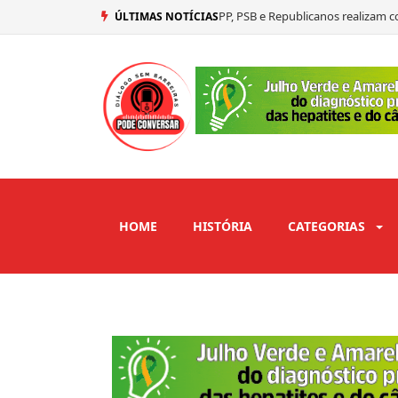
PP, PSB e Republicanos realizam c
ÚLTIMAS NOTÍCIAS
MDB oficializa nesta quarta cand
Rafaela fala sobre possível indicaç
Suplente de Veneziano, Ney Suas
HOME
HISTÓRIA
CATEGORIAS