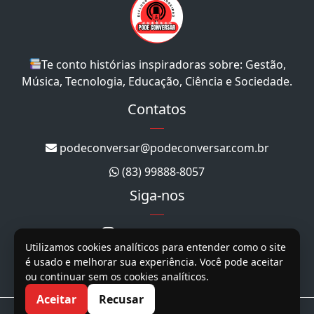
Te conto histórias inspiradoras sobre: Gestão,
Música, Tecnologia, Educação, Ciência e Sociedade.
Contatos
podeconversar@podeconversar.com.br
(83) 99888-8057
Siga-nos
@podeconversar_
Utilizamos cookies analíticos para entender como o site
@podeconversar
é usado e melhorar sua experiência. Você pode aceitar
ou continuar sem os cookies analíticos.
@podeconversar
Aceitar
Recusar