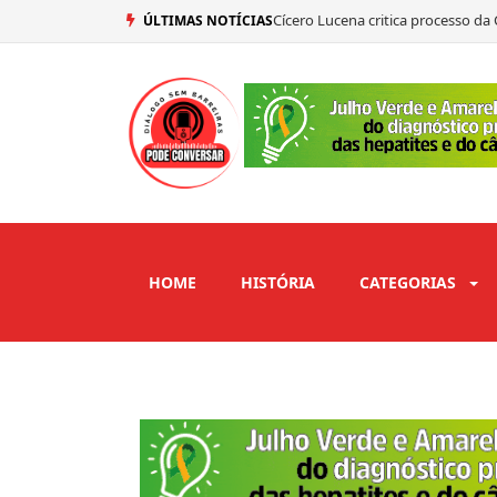
Efraim Filho avalia primeiro deba
ÚLTIMAS NOTÍCIAS
Lucas Ribeiro avalia primeiro deb
Gil Tomaz destaca importância da 
HOME
HISTÓRIA
CATEGORIAS