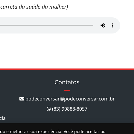
(carreta da saúde da mulher)
Contatos
podeconversar@podeconversar.com.br
(83) 99888-8057
cia
ado e melhorar sua experiência. Você pode aceitar ou