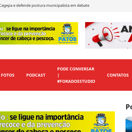
te e destaca críticas à educação e discurso de mudança na Paraíba
ate de 2026 e destaca ações e propostas para a Paraíba
presença digital para empresas e profissionais de Patos
PODE CONVERSAR
FOTOS
PODCAST
|
CONTATOS
#FORADOESTUDIO
P