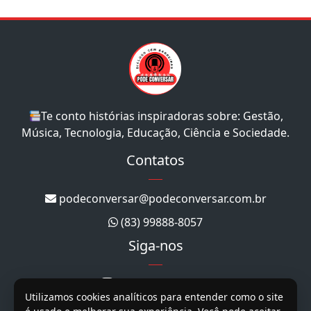
Te conto histórias inspiradoras sobre: Gestão,
Música, Tecnologia, Educação, Ciência e Sociedade.
Contatos
podeconversar@podeconversar.com.br
(83) 99888-8057
Siga-nos
@podeconversar_
Utilizamos cookies analíticos para entender como o site
@podeconversar