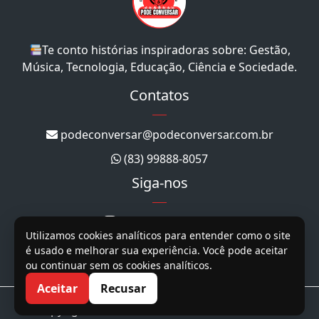
Te conto histórias inspiradoras sobre: Gestão,
Música, Tecnologia, Educação, Ciência e Sociedade.
Contatos
podeconversar@podeconversar.com.br
(83) 99888-8057
Siga-nos
@podeconversar_
Utilizamos cookies analíticos para entender como o site
@podeconversar
é usado e melhorar sua experiência. Você pode aceitar
ou continuar sem os cookies analíticos.
@podeconversar
Aceitar
Recusar
Copyright 2026. Todos os direitos reservados.