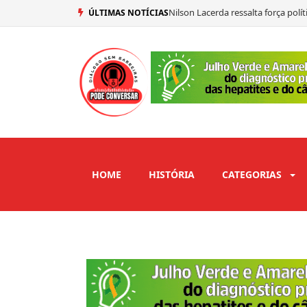
Nilson Lacerda ressalta força pol
ÚLTIMAS NOTÍCIAS
Mersinho Lucena confirma seu vo
Ex-prefeito de São José de Piranh
Adriano Galdino abre mão de vaga
HOME
HISTÓRIA
CATEGORIAS