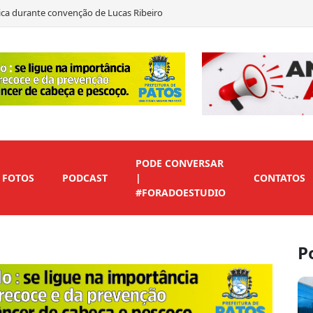
ítica durante convenção de Lucas Ribeiro
to em André Gadelha para o Senado
as declara apoio a Marcos Eron
 de vice para preservar candidaturas do Republicanos
PODE CONVERSAR
FOTOS
PODCAST
|
CONTATOS
#FORADOESTUDIO
P